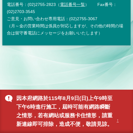
電話番号：(02)2755-2823（
電話番号一覧
） Fax番号：
(02)2703-3545
ご意見・お問い合わせ専用電話：(02)2755-3067
（月～金の営業時間は係員が対応しますが、その他の時間の場
合は留守番電話にメッセージをお願いいたします）
因本府網路於115年8月9日(日)上午9時至
下午6時進行施工，屆時可能有網路瞬斷
之情形，若有網站或服務卡住情形，請重
↑
新連線即可排除，造成不便，敬請見諒。